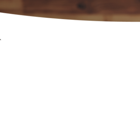
Dep
restau