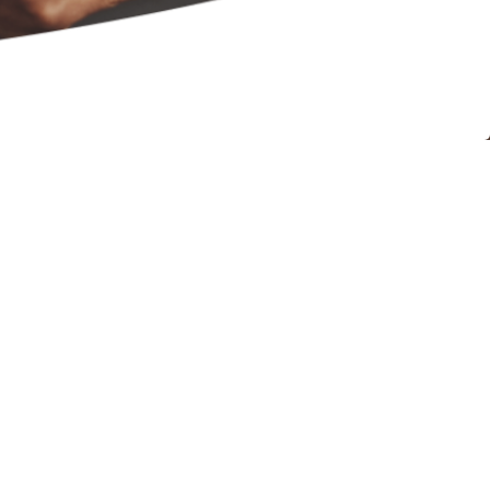
3000
nfiance