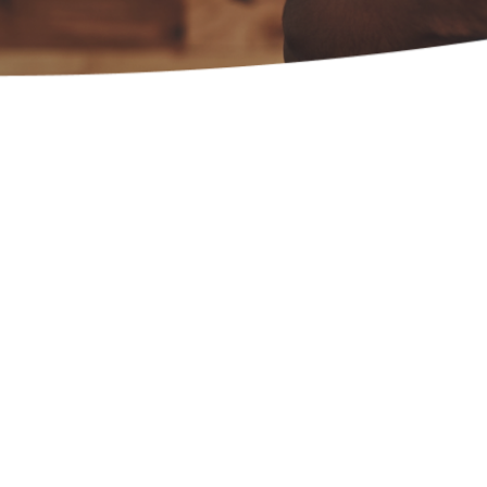
uis 2012, plus de 
rants nous font co